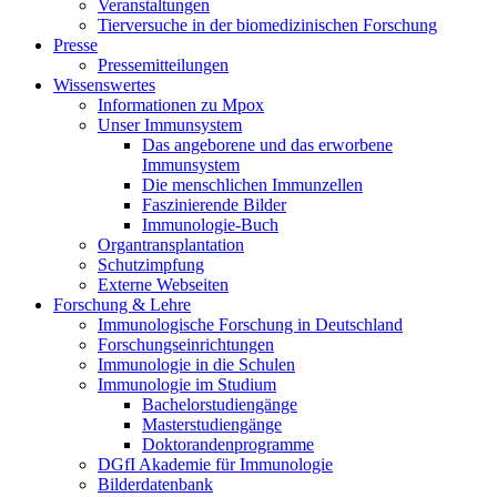
Veranstaltungen
Tierversuche in der biomedizinischen Forschung
Presse
Pressemitteilungen
Wissenswertes
Informationen zu Mpox
Unser Immunsystem
Das angeborene und das erworbene
Immunsystem
Die menschlichen Immunzellen
Faszinierende Bilder
Immunologie-Buch
Organtransplantation
Schutzimpfung
Externe Webseiten
Forschung & Lehre
Immunologische Forschung in Deutschland
Forschungseinrichtungen
Immunologie in die Schulen
Immunologie im Studium
Bachelorstudiengänge
Masterstudiengänge
Doktorandenprogramme
DGfI Akademie für Immunologie
Bilderdatenbank