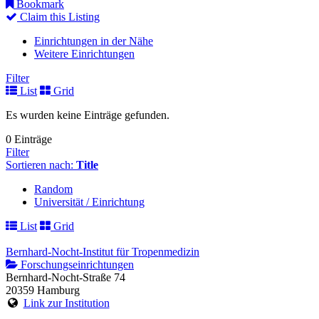
Bookmark
Claim this Listing
Einrichtungen in der Nähe
Weitere Einrichtungen
Filter
List
Grid
Es wurden keine Einträge gefunden.
0 Einträge
Filter
Sortieren nach:
Title
Random
Universität / Einrichtung
List
Grid
Bernhard-Nocht-Institut für Tropenmedizin
Forschungseinrichtungen
Bernhard-Nocht-Straße 74
20359 Hamburg
Link zur Institution