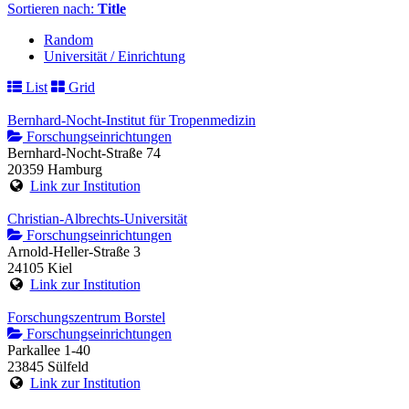
Sortieren nach:
Title
Random
Universität / Einrichtung
List
Grid
Bernhard-Nocht-Institut für Tropenmedizin
Forschungseinrichtungen
Bernhard-Nocht-Straße 74
20359 Hamburg
Link zur Institution
Christian-Albrechts-Universität
Forschungseinrichtungen
Arnold-Heller-Straße 3
24105 Kiel
Link zur Institution
Forschungszentrum Borstel
Forschungseinrichtungen
Parkallee 1-40
23845 Sülfeld
Link zur Institution