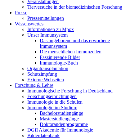
Veranstaltungen
Tierversuche in der biomedizinischen Forschung
Presse
Pressemitteilungen
Wissenswertes
Informationen zu Mpox
Unser Immunsystem
Das angeborene und das erworbene
Immunsystem
Die menschlichen Immunzellen
Faszinierende Bilder
Immunologie-Buch
Organtransplantation
Schutzimpfung
Externe Webseiten
Forschung & Lehre
Immunologische Forschung in Deutschland
Forschungseinrichtungen
Immunologie in die Schulen
Immunologie im Studium
Bachelorstudiengänge
Masterstudiengänge
Doktorandenprogramme
DGfI Akademie für Immunologie
Bilderdatenbank