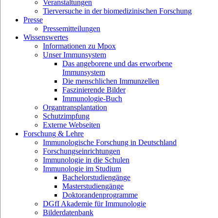
Veranstaltungen
Tierversuche in der biomedizinischen Forschung
Presse
Pressemitteilungen
Wissenswertes
Informationen zu Mpox
Unser Immunsystem
Das angeborene und das erworbene
Immunsystem
Die menschlichen Immunzellen
Faszinierende Bilder
Immunologie-Buch
Organtransplantation
Schutzimpfung
Externe Webseiten
Forschung & Lehre
Immunologische Forschung in Deutschland
Forschungseinrichtungen
Immunologie in die Schulen
Immunologie im Studium
Bachelorstudiengänge
Masterstudiengänge
Doktorandenprogramme
DGfI Akademie für Immunologie
Bilderdatenbank