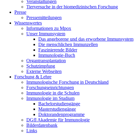
Veranstaltungen
Tierversuche in der biomedizinischen Forschung
Presse
Pressemitteilungen
Wissenswertes
Informationen zu Mpox
Unser Immunsystem
Das angeborene und das erworbene Immunsystem
Die menschlichen Immunzellen
Faszinierende Bilder
Immunologie-Buch
Organtransplantation
Schutzimpfung
Externe Webseiten
Forschung & Lehre
Immunologische Forschung in Deutschland
Forschungseinrichtungen
Immunologie in die Schulen
Immunologie im Studium
Bachelorstudiengänge
Masterstudiengänge
Doktorandenprogramme
DGfI Akademie für Immunologie
Bilderdatenbank
Links