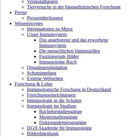
Veranstaltungen
Tierversuche in der biomedizinischen Forschung
Presse
Pressemitteilungen
Wissenswertes
Informationen zu Mpox
Unser Immunsystem
Das angeborene und das erworbene
Immunsystem
Die menschlichen Immunzellen
Faszinierende Bilder
Immunologie-Buch
Organtransplantation
Schutzimpfung
Externe Webseiten
Forschung & Lehre
Immunologische Forschung in Deutschland
Forschungseinrichtungen
Immunologie in die Schulen
Immunologie im Studium
Bachelorstudiengänge
Masterstudiengänge
Doktorandenprogramme
DGfI Akademie für Immunologie
Bilderdatenbank