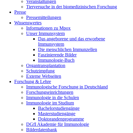
Veranstaltungen
Tierversuche in der biomedizinischen Forschung
Presse
Pressemitteilungen
Wissenswertes
Informationen zu Mpox
Unser Immunsystem
Das angeborene und das erworbene
Immunsystem
Die menschlichen Immunzellen
Faszinierende Bilder
Immunologie-Buch
Organtransplantation
Schutzimpfung
Externe Webseiten
Forschung & Lehre
Immunologische Forschung in Deutschland
Forschungseinrichtungen
Immunologie in die Schulen
Immunologie im Studium
Bachelorstudiengänge
Masterstudiengänge
Doktorandenprogramme
DGfI Akademie für Immunologie
Bilderdatenbank