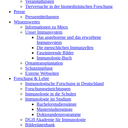
Veranstaltungen
Tierversuche in der biomedizinischen Forschung
Presse
Pressemitteilungen
Wissenswertes
Informationen zu Mpox
Unser Immunsystem
Das angeborene und das erworbene
Immunsystem
Die menschlichen Immunzellen
Faszinierende Bilder
Immunologie-Buch
Organtransplantation
Schutzimpfung
Externe Webseiten
Forschung & Lehre
Immunologische Forschung in Deutschland
Forschungseinrichtungen
Immunologie in die Schulen
Immunologie im Studium
Bachelorstudiengänge
Masterstudiengänge
Doktorandenprogramme
DGfI Akademie für Immunologie
Bilderdatenbank