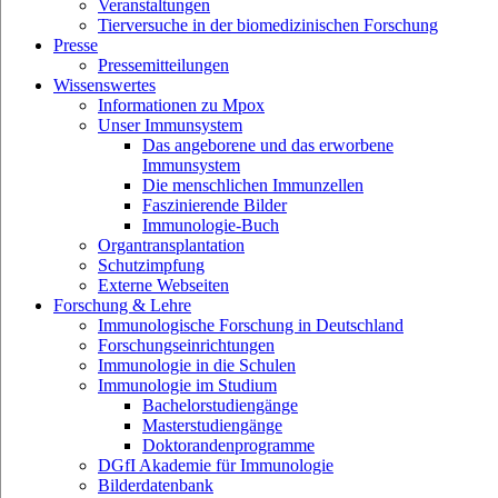
Veranstaltungen
Tierversuche in der biomedizinischen Forschung
Presse
Pressemitteilungen
Wissenswertes
Informationen zu Mpox
Unser Immunsystem
Das angeborene und das erworbene
Immunsystem
Die menschlichen Immunzellen
Faszinierende Bilder
Immunologie-Buch
Organtransplantation
Schutzimpfung
Externe Webseiten
Forschung & Lehre
Immunologische Forschung in Deutschland
Forschungseinrichtungen
Immunologie in die Schulen
Immunologie im Studium
Bachelorstudiengänge
Masterstudiengänge
Doktorandenprogramme
DGfI Akademie für Immunologie
Bilderdatenbank