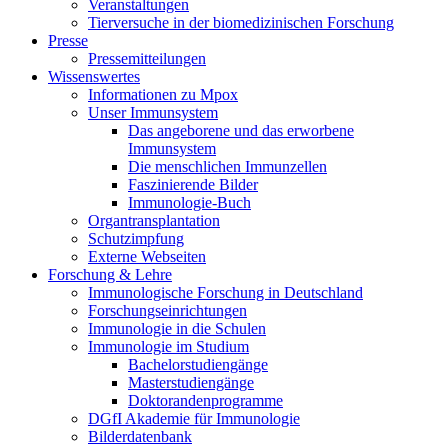
Veranstaltungen
Tierversuche in der biomedizinischen Forschung
Presse
Pressemitteilungen
Wissenswertes
Informationen zu Mpox
Unser Immunsystem
Das angeborene und das erworbene
Immunsystem
Die menschlichen Immunzellen
Faszinierende Bilder
Immunologie-Buch
Organtransplantation
Schutzimpfung
Externe Webseiten
Forschung & Lehre
Immunologische Forschung in Deutschland
Forschungseinrichtungen
Immunologie in die Schulen
Immunologie im Studium
Bachelorstudiengänge
Masterstudiengänge
Doktorandenprogramme
DGfI Akademie für Immunologie
Bilderdatenbank