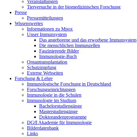
Veranstaltungen
Tierversuche in der biomedizinischen Forschung
Presse
Pressemitteilungen
Wissenswertes
Informationen zu Mpox
Unser Immunsystem
Das angeborene und das erworbene Immunsystem
Die menschlichen Immunzellen
Faszinierende Bilder
Immunologie-Buch
Organtransplantation
Schutzimpfung
Externe Webseiten
Forschung & Lehre
Immunologische Forschung in Deutschland
Forschungseinrichtungen
Immunologie in die Schulen
Immunologie im Studium
Bachelorstudiengänge
Masterstudiengänge
Doktorandenprogramme
DGfI Akademie für Immunologie
Bilderdatenbank
Links