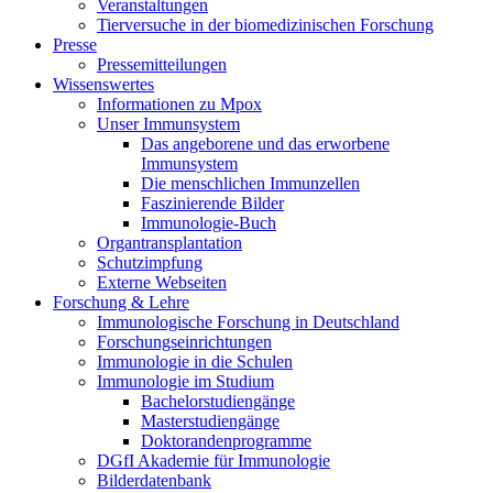
Veranstaltungen
Tierversuche in der biomedizinischen Forschung
Presse
Pressemitteilungen
Wissenswertes
Informationen zu Mpox
Unser Immunsystem
Das angeborene und das erworbene
Immunsystem
Die menschlichen Immunzellen
Faszinierende Bilder
Immunologie-Buch
Organtransplantation
Schutzimpfung
Externe Webseiten
Forschung & Lehre
Immunologische Forschung in Deutschland
Forschungseinrichtungen
Immunologie in die Schulen
Immunologie im Studium
Bachelorstudiengänge
Masterstudiengänge
Doktorandenprogramme
DGfI Akademie für Immunologie
Bilderdatenbank