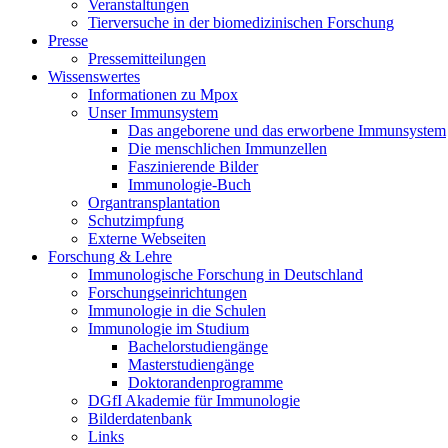
Veranstaltungen
Tierversuche in der biomedizinischen Forschung
Presse
Pressemitteilungen
Wissenswertes
Informationen zu Mpox
Unser Immunsystem
Das angeborene und das erworbene Immunsystem
Die menschlichen Immunzellen
Faszinierende Bilder
Immunologie-Buch
Organtransplantation
Schutzimpfung
Externe Webseiten
Forschung & Lehre
Immunologische Forschung in Deutschland
Forschungseinrichtungen
Immunologie in die Schulen
Immunologie im Studium
Bachelorstudiengänge
Masterstudiengänge
Doktorandenprogramme
DGfI Akademie für Immunologie
Bilderdatenbank
Links