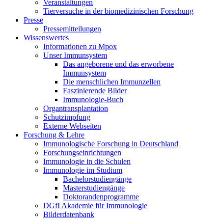
Veranstaltungen
Tierversuche in der biomedizinischen Forschung
Presse
Pressemitteilungen
Wissenswertes
Informationen zu Mpox
Unser Immunsystem
Das angeborene und das erworbene
Immunsystem
Die menschlichen Immunzellen
Faszinierende Bilder
Immunologie-Buch
Organtransplantation
Schutzimpfung
Externe Webseiten
Forschung & Lehre
Immunologische Forschung in Deutschland
Forschungseinrichtungen
Immunologie in die Schulen
Immunologie im Studium
Bachelorstudiengänge
Masterstudiengänge
Doktorandenprogramme
DGfI Akademie für Immunologie
Bilderdatenbank