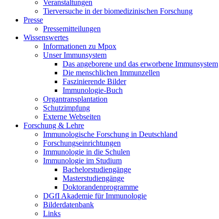
Veranstaltungen
Tierversuche in der biomedizinischen Forschung
Presse
Pressemitteilungen
Wissenswertes
Informationen zu Mpox
Unser Immunsystem
Das angeborene und das erworbene Immunsystem
Die menschlichen Immunzellen
Faszinierende Bilder
Immunologie-Buch
Organtransplantation
Schutzimpfung
Externe Webseiten
Forschung & Lehre
Immunologische Forschung in Deutschland
Forschungseinrichtungen
Immunologie in die Schulen
Immunologie im Studium
Bachelorstudiengänge
Masterstudiengänge
Doktorandenprogramme
DGfI Akademie für Immunologie
Bilderdatenbank
Links