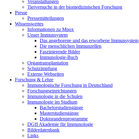
Veranstaltungen
Tierversuche in der biomedizinischen Forschung
Presse
Pressemitteilungen
Wissenswertes
Informationen zu Mpox
Unser Immunsystem
Das angeborene und das erworbene Immunsystem
Die menschlichen Immunzellen
Faszinierende Bilder
Immunologie-Buch
Organtransplantation
Schutzimpfung
Externe Webseiten
Forschung & Lehre
Immunologische Forschung in Deutschland
Forschungseinrichtungen
Immunologie in die Schulen
Immunologie im Studium
Bachelorstudiengänge
Masterstudiengänge
Doktorandenprogramme
DGfI Akademie für Immunologie
Bilderdatenbank
Links