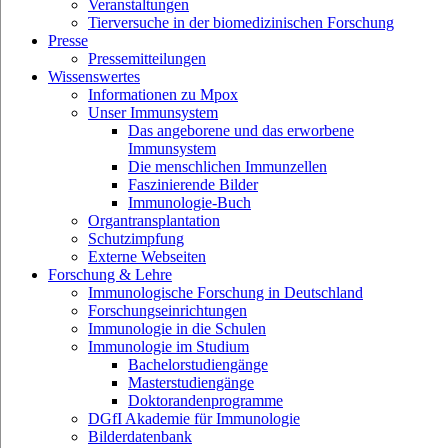
Veranstaltungen
Tierversuche in der biomedizinischen Forschung
Presse
Pressemitteilungen
Wissenswertes
Informationen zu Mpox
Unser Immunsystem
Das angeborene und das erworbene
Immunsystem
Die menschlichen Immunzellen
Faszinierende Bilder
Immunologie-Buch
Organtransplantation
Schutzimpfung
Externe Webseiten
Forschung & Lehre
Immunologische Forschung in Deutschland
Forschungseinrichtungen
Immunologie in die Schulen
Immunologie im Studium
Bachelorstudiengänge
Masterstudiengänge
Doktorandenprogramme
DGfI Akademie für Immunologie
Bilderdatenbank