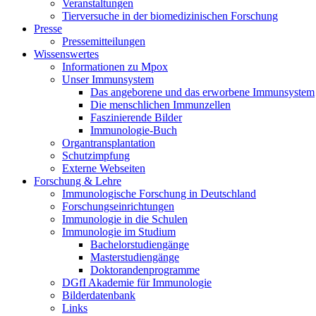
Veranstaltungen
Tierversuche in der biomedizinischen Forschung
Presse
Pressemitteilungen
Wissenswertes
Informationen zu Mpox
Unser Immunsystem
Das angeborene und das erworbene Immunsystem
Die menschlichen Immunzellen
Faszinierende Bilder
Immunologie-Buch
Organtransplantation
Schutzimpfung
Externe Webseiten
Forschung & Lehre
Immunologische Forschung in Deutschland
Forschungseinrichtungen
Immunologie in die Schulen
Immunologie im Studium
Bachelorstudiengänge
Masterstudiengänge
Doktorandenprogramme
DGfI Akademie für Immunologie
Bilderdatenbank
Links