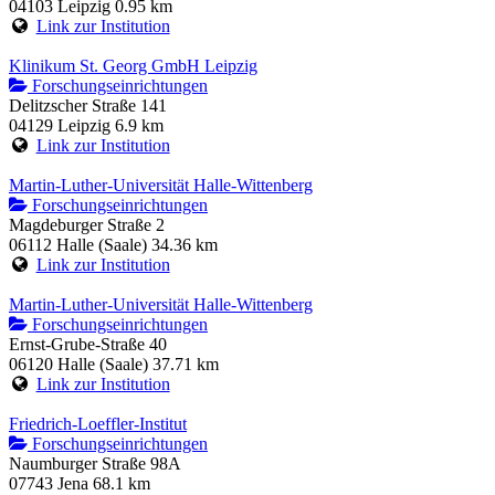
04103 Leipzig
0.95 km
Link zur Institution
Klinikum St. Georg GmbH Leipzig
Forschungseinrichtungen
Delitzscher Straße 141
04129 Leipzig
6.9 km
Link zur Institution
Martin-Luther-Universität Halle-Wittenberg
Forschungseinrichtungen
Magdeburger Straße 2
06112 Halle (Saale)
34.36 km
Link zur Institution
Martin-Luther-Universität Halle-Wittenberg
Forschungseinrichtungen
Ernst-Grube-Straße 40
06120 Halle (Saale)
37.71 km
Link zur Institution
Friedrich-Loeffler-Institut
Forschungseinrichtungen
Naumburger Straße 98A
07743 Jena
68.1 km