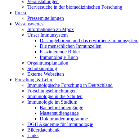
Veranstaltungen
Tierversuche in der biomedizinischen Forschung
Presse
Pressemitteilungen
Wissenswertes
Informationen zu Mpox
Unser Immunsystem
Das angeborene und das erworbene Immunsystem
Die menschlichen Immunzellen
Faszinierende Bilder
Immunologie-Buch
Organtransplantation
Schutzimpfung
Externe Webseiten
Forschung & Lehre
Immunologische Forschung in Deutschland
Forschungseinrichtungen
Immunologie in die Schulen
Immunologie im Studium
Bachelorstudiengänge
Masterstudiengänge
Doktorandenprogramme
DGfI Akademie für Immunologie
Bilderdatenbank
Links