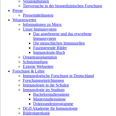
Veranstaltungen
Tierversuche in der biomedizinischen Forschung
Presse
Pressemitteilungen
Wissenswertes
Informationen zu Mpox
Unser Immunsystem
Das angeborene und das erworbene
Immunsystem
Die menschlichen Immunzellen
Faszinierende Bilder
Immunologie-Buch
Organtransplantation
Schutzimpfung
Externe Webseiten
Forschung & Lehre
Immunologische Forschung in Deutschland
Forschungseinrichtungen
Immunologie in die Schulen
Immunologie im Studium
Bachelorstudiengänge
Masterstudiengänge
Doktorandenprogramme
DGfI Akademie für Immunologie
Bilderdatenbank