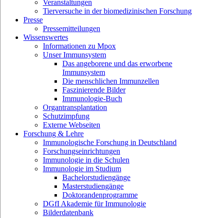
Veranstaltungen
Tierversuche in der biomedizinischen Forschung
Presse
Pressemitteilungen
Wissenswertes
Informationen zu Mpox
Unser Immunsystem
Das angeborene und das erworbene
Immunsystem
Die menschlichen Immunzellen
Faszinierende Bilder
Immunologie-Buch
Organtransplantation
Schutzimpfung
Externe Webseiten
Forschung & Lehre
Immunologische Forschung in Deutschland
Forschungseinrichtungen
Immunologie in die Schulen
Immunologie im Studium
Bachelorstudiengänge
Masterstudiengänge
Doktorandenprogramme
DGfI Akademie für Immunologie
Bilderdatenbank