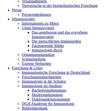
Veranstaltungen
Tierversuche in der biomedizinischen Forschung
Presse
Pressemitteilungen
Wissenswertes
Informationen zu Mpox
Unser Immunsystem
Das angeborene und das erworbene
Immunsystem
Die menschlichen Immunzellen
Faszinierende Bilder
Immunologie-Buch
Organtransplantation
Schutzimpfung
Externe Webseiten
Forschung & Lehre
Immunologische Forschung in Deutschland
Forschungseinrichtungen
Immunologie in die Schulen
Immunologie im Studium
Bachelorstudiengänge
Masterstudiengänge
Doktorandenprogramme
DGfI Akademie für Immunologie
Bilderdatenbank