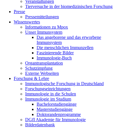
Veranstaltungen
Tierversuche in der biomedizinischen Forschung
Presse
Pressemitteilungen
Wissenswertes
Informationen zu Mpox
Unser Immunsystem
Das angeborene und das erworbene
Immunsystem
Die menschlichen Immunzellen
Faszinierende Bilder
Immunologie-Buch
Organtransplantation
Schutzimpfung
Externe Webseiten
Forschung & Lehre
Immunologische Forschung in Deutschland
Forschungseinrichtungen
Immunologie in die Schulen
Immunologie im Studium
Bachelorstudiengänge
Masterstudiengänge
Doktorandenprogramme
DGfI Akademie für Immunologie
Bilderdatenbank