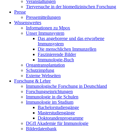
Veranstaltungen
Tierversuche in der biomedizinischen Forschung
Presse
Pressemitteilungen
Wissenswertes
Informationen zu Mpox
Unser Immunsystem
Das angeborene und das erworbene
Immunsystem
Die menschlichen Immunzellen
Faszinierende Bilder
Immunologie-Buch
Organtransplantation
Schutzimpfung
Externe Webseiten
Forschung & Lehre
Immunologische Forschung in Deutschland
Forschungseinrichtungen
Immunologie in die Schulen
Immunologie im Studium
Bachelorstudiengänge
Masterstudiengänge
Doktorandenprogramme
DGfI Akademie für Immunologie
Bilderdatenbank