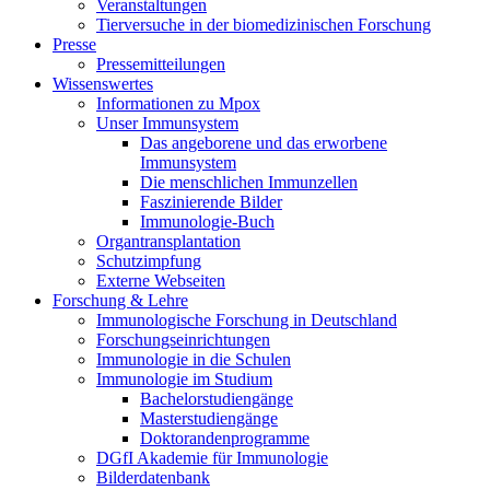
Veranstaltungen
Tierversuche in der biomedizinischen Forschung
Presse
Pressemitteilungen
Wissenswertes
Informationen zu Mpox
Unser Immunsystem
Das angeborene und das erworbene
Immunsystem
Die menschlichen Immunzellen
Faszinierende Bilder
Immunologie-Buch
Organtransplantation
Schutzimpfung
Externe Webseiten
Forschung & Lehre
Immunologische Forschung in Deutschland
Forschungseinrichtungen
Immunologie in die Schulen
Immunologie im Studium
Bachelorstudiengänge
Masterstudiengänge
Doktorandenprogramme
DGfI Akademie für Immunologie
Bilderdatenbank