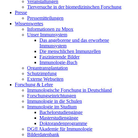
Veranstaltungen
Tierversuche in der biomedizinischen Forschung
Presse
Pressemitteilungen
Wissenswertes
Informationen zu Mpox
Unser Immunsystem
Das angeborene und das erworbene
Immunsystem
Die menschlichen Immunzellen
Faszinierende Bilder
Immunologie-Buch
Organtransplantation
Schutzimpfung
Externe Webseiten
Forschung & Lehre
Immunologische Forschung in Deutschland
Forschungseinrichtungen
Immunologie in die Schulen
Immunologie im Studium
Bachelorstudiengänge
Masterstudiengänge
Doktorandenprogramme
DGfI Akademie für Immunologie
Bilderdatenbank