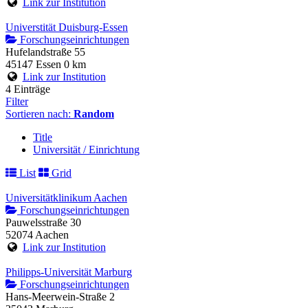
Link zur Institution
Universtität Duisburg-Essen
Forschungseinrichtungen
Hufelandstraße 55
45147 Essen
0 km
Link zur Institution
4 Einträge
Filter
Sortieren nach:
Random
Title
Universität / Einrichtung
List
Grid
Universitätklinikum Aachen
Forschungseinrichtungen
Pauwelsstraße 30
52074 Aachen
Link zur Institution
Philipps-Universität Marburg
Forschungseinrichtungen
Hans-Meerwein-Straße 2