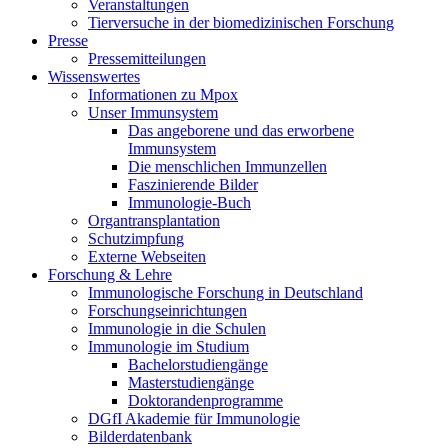
Veranstaltungen
Tierversuche in der biomedizinischen Forschung
Presse
Pressemitteilungen
Wissenswertes
Informationen zu Mpox
Unser Immunsystem
Das angeborene und das erworbene
Immunsystem
Die menschlichen Immunzellen
Faszinierende Bilder
Immunologie-Buch
Organtransplantation
Schutzimpfung
Externe Webseiten
Forschung & Lehre
Immunologische Forschung in Deutschland
Forschungseinrichtungen
Immunologie in die Schulen
Immunologie im Studium
Bachelorstudiengänge
Masterstudiengänge
Doktorandenprogramme
DGfI Akademie für Immunologie
Bilderdatenbank