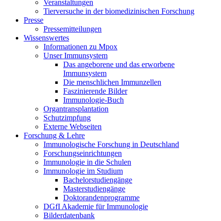
Veranstaltungen
Tierversuche in der biomedizinischen Forschung
Presse
Pressemitteilungen
Wissenswertes
Informationen zu Mpox
Unser Immunsystem
Das angeborene und das erworbene
Immunsystem
Die menschlichen Immunzellen
Faszinierende Bilder
Immunologie-Buch
Organtransplantation
Schutzimpfung
Externe Webseiten
Forschung & Lehre
Immunologische Forschung in Deutschland
Forschungseinrichtungen
Immunologie in die Schulen
Immunologie im Studium
Bachelorstudiengänge
Masterstudiengänge
Doktorandenprogramme
DGfI Akademie für Immunologie
Bilderdatenbank