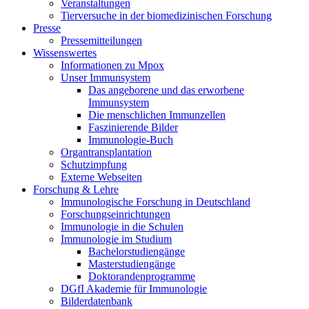
Veranstaltungen
Tierversuche in der biomedizinischen Forschung
Presse
Pressemitteilungen
Wissenswertes
Informationen zu Mpox
Unser Immunsystem
Das angeborene und das erworbene
Immunsystem
Die menschlichen Immunzellen
Faszinierende Bilder
Immunologie-Buch
Organtransplantation
Schutzimpfung
Externe Webseiten
Forschung & Lehre
Immunologische Forschung in Deutschland
Forschungseinrichtungen
Immunologie in die Schulen
Immunologie im Studium
Bachelorstudiengänge
Masterstudiengänge
Doktorandenprogramme
DGfI Akademie für Immunologie
Bilderdatenbank