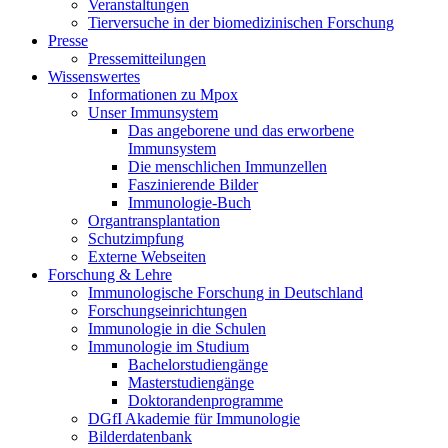
Veranstaltungen
Tierversuche in der biomedizinischen Forschung
Presse
Pressemitteilungen
Wissenswertes
Informationen zu Mpox
Unser Immunsystem
Das angeborene und das erworbene
Immunsystem
Die menschlichen Immunzellen
Faszinierende Bilder
Immunologie-Buch
Organtransplantation
Schutzimpfung
Externe Webseiten
Forschung & Lehre
Immunologische Forschung in Deutschland
Forschungseinrichtungen
Immunologie in die Schulen
Immunologie im Studium
Bachelorstudiengänge
Masterstudiengänge
Doktorandenprogramme
DGfI Akademie für Immunologie
Bilderdatenbank