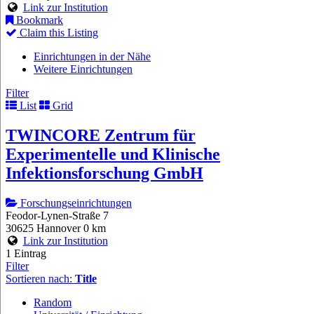
Link zur Institution
Bookmark
Claim this Listing
Einrichtungen in der Nähe
Weitere Einrichtungen
Filter
List
Grid
TWINCORE Zentrum für
Experimentelle und Klinische
Infektionsforschung GmbH
Forschungseinrichtungen
Feodor-Lynen-Straße 7
30625 Hannover
0 km
Link zur Institution
1 Eintrag
Filter
Sortieren nach:
Title
Random