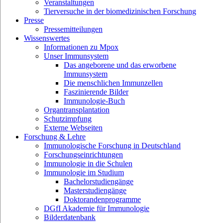
Veranstaltungen
Tierversuche in der biomedizinischen Forschung
Presse
Pressemitteilungen
Wissenswertes
Informationen zu Mpox
Unser Immunsystem
Das angeborene und das erworbene
Immunsystem
Die menschlichen Immunzellen
Faszinierende Bilder
Immunologie-Buch
Organtransplantation
Schutzimpfung
Externe Webseiten
Forschung & Lehre
Immunologische Forschung in Deutschland
Forschungseinrichtungen
Immunologie in die Schulen
Immunologie im Studium
Bachelorstudiengänge
Masterstudiengänge
Doktorandenprogramme
DGfI Akademie für Immunologie
Bilderdatenbank