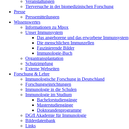
Veranstaltungen
Tierversuche in der biomedizinischen Forschung
Presse
Pressemitteilungen
Wissenswertes
Informationen zu Mpox
Unser Immunsystem
Das angeborene und das erworbene Immunsystem
Die menschlichen Immunzellen
Faszinierende Bilder
Immunologie-Buch
Organtransplantation
Schutzimpfung
Externe Webseiten
Forschung & Lehre
Immunologische Forschung in Deutschland
Forschungseinrichtungen
Immunologie in die Schulen
Immunologie im Studium
Bachelorstudiengänge
Masterstudiengänge
Doktorandenprogramme
DGfI Akademie für Immunologie
Bilderdatenbank
Links