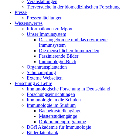
Veranstaltungen
Tierversuche in der biomedizinischen Forschung
Presse
Pressemitteilungen
Wissenswertes
Informationen zu Mpox
Unser Immunsystem
Das angeborene und das erworbene
Immunsystem
Die menschlichen Immunzellen
Faszinierende Bilder
Immunologie-Buch
Organtransplantation
Schutzimpfung
Externe Webseiten
Forschung & Lehre
Immunologische Forschung in Deutschland
Forschungseinrichtungen
Immunologie in die Schulen
Immunologie im Studium
Bachelorstudiengänge
Masterstudiengänge
Doktorandenprogramme
DGfI Akademie für Immunologie
Bilderdatenbank