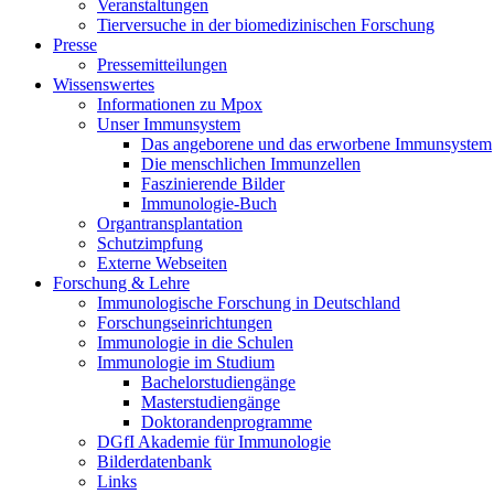
Veranstaltungen
Tierversuche in der biomedizinischen Forschung
Presse
Pressemitteilungen
Wissenswertes
Informationen zu Mpox
Unser Immunsystem
Das angeborene und das erworbene Immunsystem
Die menschlichen Immunzellen
Faszinierende Bilder
Immunologie-Buch
Organtransplantation
Schutzimpfung
Externe Webseiten
Forschung & Lehre
Immunologische Forschung in Deutschland
Forschungseinrichtungen
Immunologie in die Schulen
Immunologie im Studium
Bachelorstudiengänge
Masterstudiengänge
Doktorandenprogramme
DGfI Akademie für Immunologie
Bilderdatenbank
Links