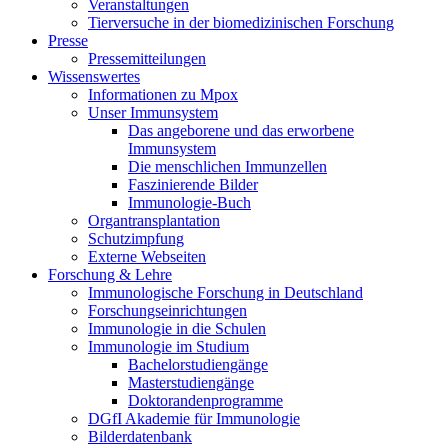
Veranstaltungen
Tierversuche in der biomedizinischen Forschung
Presse
Pressemitteilungen
Wissenswertes
Informationen zu Mpox
Unser Immunsystem
Das angeborene und das erworbene
Immunsystem
Die menschlichen Immunzellen
Faszinierende Bilder
Immunologie-Buch
Organtransplantation
Schutzimpfung
Externe Webseiten
Forschung & Lehre
Immunologische Forschung in Deutschland
Forschungseinrichtungen
Immunologie in die Schulen
Immunologie im Studium
Bachelorstudiengänge
Masterstudiengänge
Doktorandenprogramme
DGfI Akademie für Immunologie
Bilderdatenbank