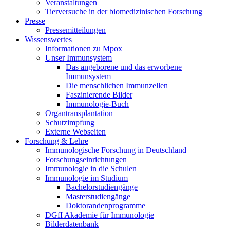
Veranstaltungen
Tierversuche in der biomedizinischen Forschung
Presse
Pressemitteilungen
Wissenswertes
Informationen zu Mpox
Unser Immunsystem
Das angeborene und das erworbene
Immunsystem
Die menschlichen Immunzellen
Faszinierende Bilder
Immunologie-Buch
Organtransplantation
Schutzimpfung
Externe Webseiten
Forschung & Lehre
Immunologische Forschung in Deutschland
Forschungseinrichtungen
Immunologie in die Schulen
Immunologie im Studium
Bachelorstudiengänge
Masterstudiengänge
Doktorandenprogramme
DGfI Akademie für Immunologie
Bilderdatenbank