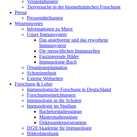
Veranstaltungen
Tierversuche in der biomedizinischen Forschung
Presse
Pressemitteilungen
Wissenswertes
Informationen zu Mpox
Unser Immunsystem
Das angeborene und das erworbene
Immunsystem
Die menschlichen Immunzellen
Faszinierende Bilder
Immunologie-Buch
Organtransplantation
Schutzimpfung
Externe Webseiten
Forschung & Lehre
Immunologische Forschung in Deutschland
Forschungseinrichtungen
Immunologie in die Schulen
Immunologie im Studium
Bachelorstudiengänge
Masterstudiengänge
Doktorandenprogramme
DGfI Akademie für Immunologie
Bilderdatenbank