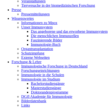
Veranstaltungen
Tierversuche in der biomedizinischen Forschung
Presse
Pressemitteilungen
Wissenswertes
Informationen zu Mpox
Unser Immunsystem
Das angeborene und das erworbene Immunsystem
Die menschlichen Immunzellen
Faszinierende Bilder
Immunologie-Buch
Organtransplantation
Schutzimpfung
Externe Webseiten
Forschung & Lehre
Immunologische Forschung in Deutschland
Forschungseinrichtungen
Immunologie in die Schulen
Immunologie im Studium
Bachelorstudiengänge
Masterstudiengänge
Doktorandenprogramme
DGfI Akademie für Immunologie
Bilderdatenbank
Links