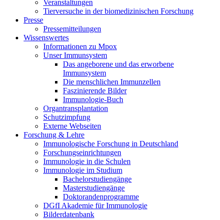
Veranstaltungen
Tierversuche in der biomedizinischen Forschung
Presse
Pressemitteilungen
Wissenswertes
Informationen zu Mpox
Unser Immunsystem
Das angeborene und das erworbene
Immunsystem
Die menschlichen Immunzellen
Faszinierende Bilder
Immunologie-Buch
Organtransplantation
Schutzimpfung
Externe Webseiten
Forschung & Lehre
Immunologische Forschung in Deutschland
Forschungseinrichtungen
Immunologie in die Schulen
Immunologie im Studium
Bachelorstudiengänge
Masterstudiengänge
Doktorandenprogramme
DGfI Akademie für Immunologie
Bilderdatenbank