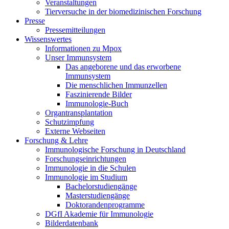
Veranstaltungen
Tierversuche in der biomedizinischen Forschung
Presse
Pressemitteilungen
Wissenswertes
Informationen zu Mpox
Unser Immunsystem
Das angeborene und das erworbene
Immunsystem
Die menschlichen Immunzellen
Faszinierende Bilder
Immunologie-Buch
Organtransplantation
Schutzimpfung
Externe Webseiten
Forschung & Lehre
Immunologische Forschung in Deutschland
Forschungseinrichtungen
Immunologie in die Schulen
Immunologie im Studium
Bachelorstudiengänge
Masterstudiengänge
Doktorandenprogramme
DGfI Akademie für Immunologie
Bilderdatenbank