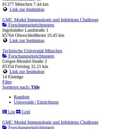
81377 München
7.44 km
Link zur Institution
GMC Modul Immunologie und Infektions Challenge
Forschungseinrichtungen
Ingolstädter Landstraße 1
85764 Oberschleißheim
10.45 km
Link zur Institution
Technische Universität München
Forschungseinrichtungen
Gregor-Mendel-Straße 2
85354 Freising
32.21 km
Link zur Institution
14 Einträge
Filter
Sortieren nach:
Title
Random
Universität / Einrichtung
List
Grid
GMC Modul Immunologie und Infektions Challenge
Forschungseinrichtungen