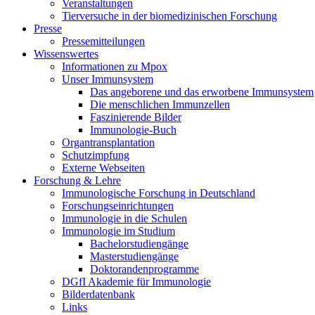
Veranstaltungen
Tierversuche in der biomedizinischen Forschung
Presse
Pressemitteilungen
Wissenswertes
Informationen zu Mpox
Unser Immunsystem
Das angeborene und das erworbene Immunsystem
Die menschlichen Immunzellen
Faszinierende Bilder
Immunologie-Buch
Organtransplantation
Schutzimpfung
Externe Webseiten
Forschung & Lehre
Immunologische Forschung in Deutschland
Forschungseinrichtungen
Immunologie in die Schulen
Immunologie im Studium
Bachelorstudiengänge
Masterstudiengänge
Doktorandenprogramme
DGfI Akademie für Immunologie
Bilderdatenbank
Links