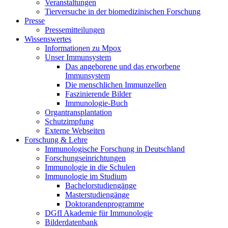
Veranstaltungen
Tierversuche in der biomedizinischen Forschung
Presse
Pressemitteilungen
Wissenswertes
Informationen zu Mpox
Unser Immunsystem
Das angeborene und das erworbene
Immunsystem
Die menschlichen Immunzellen
Faszinierende Bilder
Immunologie-Buch
Organtransplantation
Schutzimpfung
Externe Webseiten
Forschung & Lehre
Immunologische Forschung in Deutschland
Forschungseinrichtungen
Immunologie in die Schulen
Immunologie im Studium
Bachelorstudiengänge
Masterstudiengänge
Doktorandenprogramme
DGfI Akademie für Immunologie
Bilderdatenbank