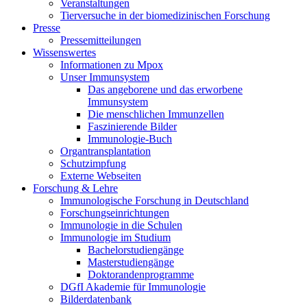
Veranstaltungen
Tierversuche in der biomedizinischen Forschung
Presse
Pressemitteilungen
Wissenswertes
Informationen zu Mpox
Unser Immunsystem
Das angeborene und das erworbene
Immunsystem
Die menschlichen Immunzellen
Faszinierende Bilder
Immunologie-Buch
Organtransplantation
Schutzimpfung
Externe Webseiten
Forschung & Lehre
Immunologische Forschung in Deutschland
Forschungseinrichtungen
Immunologie in die Schulen
Immunologie im Studium
Bachelorstudiengänge
Masterstudiengänge
Doktorandenprogramme
DGfI Akademie für Immunologie
Bilderdatenbank