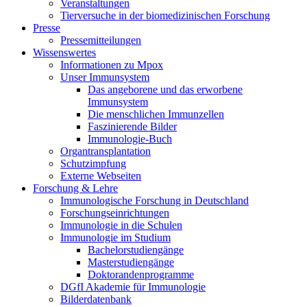
Veranstaltungen
Tierversuche in der biomedizinischen Forschung
Presse
Pressemitteilungen
Wissenswertes
Informationen zu Mpox
Unser Immunsystem
Das angeborene und das erworbene
Immunsystem
Die menschlichen Immunzellen
Faszinierende Bilder
Immunologie-Buch
Organtransplantation
Schutzimpfung
Externe Webseiten
Forschung & Lehre
Immunologische Forschung in Deutschland
Forschungseinrichtungen
Immunologie in die Schulen
Immunologie im Studium
Bachelorstudiengänge
Masterstudiengänge
Doktorandenprogramme
DGfI Akademie für Immunologie
Bilderdatenbank