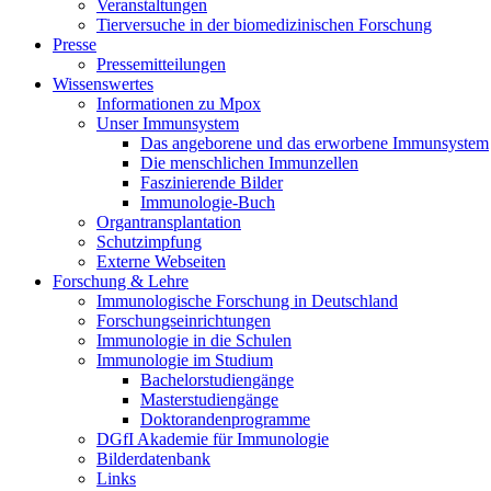
Veranstaltungen
Tierversuche in der biomedizinischen Forschung
Presse
Pressemitteilungen
Wissenswertes
Informationen zu Mpox
Unser Immunsystem
Das angeborene und das erworbene Immunsystem
Die menschlichen Immunzellen
Faszinierende Bilder
Immunologie-Buch
Organtransplantation
Schutzimpfung
Externe Webseiten
Forschung & Lehre
Immunologische Forschung in Deutschland
Forschungseinrichtungen
Immunologie in die Schulen
Immunologie im Studium
Bachelorstudiengänge
Masterstudiengänge
Doktorandenprogramme
DGfI Akademie für Immunologie
Bilderdatenbank
Links