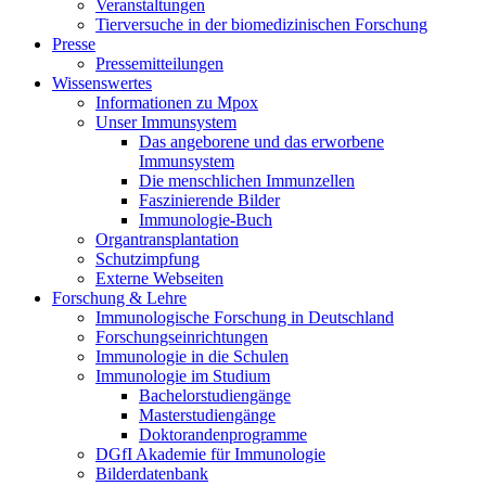
Veranstaltungen
Tierversuche in der biomedizinischen Forschung
Presse
Pressemitteilungen
Wissenswertes
Informationen zu Mpox
Unser Immunsystem
Das angeborene und das erworbene
Immunsystem
Die menschlichen Immunzellen
Faszinierende Bilder
Immunologie-Buch
Organtransplantation
Schutzimpfung
Externe Webseiten
Forschung & Lehre
Immunologische Forschung in Deutschland
Forschungseinrichtungen
Immunologie in die Schulen
Immunologie im Studium
Bachelorstudiengänge
Masterstudiengänge
Doktorandenprogramme
DGfI Akademie für Immunologie
Bilderdatenbank