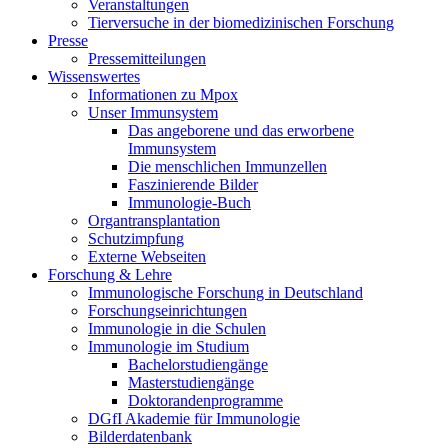
Veranstaltungen
Tierversuche in der biomedizinischen Forschung
Presse
Pressemitteilungen
Wissenswertes
Informationen zu Mpox
Unser Immunsystem
Das angeborene und das erworbene
Immunsystem
Die menschlichen Immunzellen
Faszinierende Bilder
Immunologie-Buch
Organtransplantation
Schutzimpfung
Externe Webseiten
Forschung & Lehre
Immunologische Forschung in Deutschland
Forschungseinrichtungen
Immunologie in die Schulen
Immunologie im Studium
Bachelorstudiengänge
Masterstudiengänge
Doktorandenprogramme
DGfI Akademie für Immunologie
Bilderdatenbank