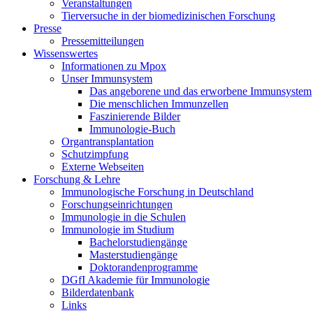
Veranstaltungen
Tierversuche in der biomedizinischen Forschung
Presse
Pressemitteilungen
Wissenswertes
Informationen zu Mpox
Unser Immunsystem
Das angeborene und das erworbene Immunsystem
Die menschlichen Immunzellen
Faszinierende Bilder
Immunologie-Buch
Organtransplantation
Schutzimpfung
Externe Webseiten
Forschung & Lehre
Immunologische Forschung in Deutschland
Forschungseinrichtungen
Immunologie in die Schulen
Immunologie im Studium
Bachelorstudiengänge
Masterstudiengänge
Doktorandenprogramme
DGfI Akademie für Immunologie
Bilderdatenbank
Links