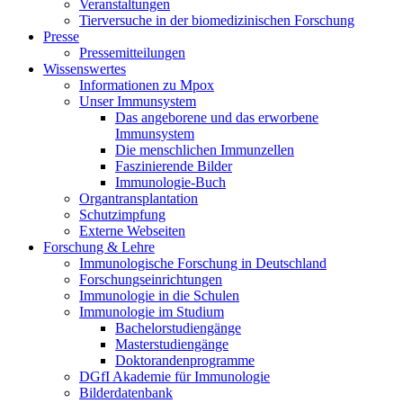
Veranstaltungen
Tierversuche in der biomedizinischen Forschung
Presse
Pressemitteilungen
Wissenswertes
Informationen zu Mpox
Unser Immunsystem
Das angeborene und das erworbene
Immunsystem
Die menschlichen Immunzellen
Faszinierende Bilder
Immunologie-Buch
Organtransplantation
Schutzimpfung
Externe Webseiten
Forschung & Lehre
Immunologische Forschung in Deutschland
Forschungseinrichtungen
Immunologie in die Schulen
Immunologie im Studium
Bachelorstudiengänge
Masterstudiengänge
Doktorandenprogramme
DGfI Akademie für Immunologie
Bilderdatenbank