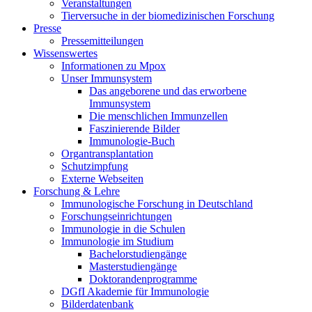
Veranstaltungen
Tierversuche in der biomedizinischen Forschung
Presse
Pressemitteilungen
Wissenswertes
Informationen zu Mpox
Unser Immunsystem
Das angeborene und das erworbene
Immunsystem
Die menschlichen Immunzellen
Faszinierende Bilder
Immunologie-Buch
Organtransplantation
Schutzimpfung
Externe Webseiten
Forschung & Lehre
Immunologische Forschung in Deutschland
Forschungseinrichtungen
Immunologie in die Schulen
Immunologie im Studium
Bachelorstudiengänge
Masterstudiengänge
Doktorandenprogramme
DGfI Akademie für Immunologie
Bilderdatenbank