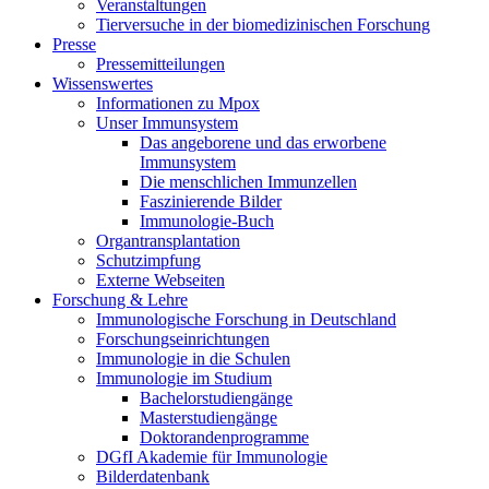
Veranstaltungen
Tierversuche in der biomedizinischen Forschung
Presse
Pressemitteilungen
Wissenswertes
Informationen zu Mpox
Unser Immunsystem
Das angeborene und das erworbene
Immunsystem
Die menschlichen Immunzellen
Faszinierende Bilder
Immunologie-Buch
Organtransplantation
Schutzimpfung
Externe Webseiten
Forschung & Lehre
Immunologische Forschung in Deutschland
Forschungseinrichtungen
Immunologie in die Schulen
Immunologie im Studium
Bachelorstudiengänge
Masterstudiengänge
Doktorandenprogramme
DGfI Akademie für Immunologie
Bilderdatenbank